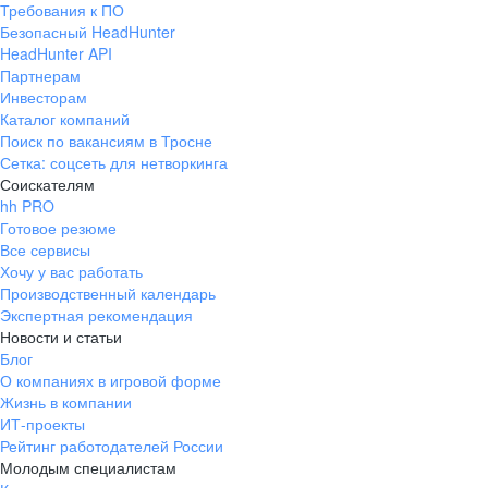
Требования к ПО
pr@ural.hh.ru
Безопасный HeadHunter
HeadHunter API
Краснодар
Партнерам
Инвесторам
ул. Янковского, д. 169, 7 этаж,
Каталог компаний
706 каб.
Поиск по вакансиям в Тросне
+7 861 205-55-57
Сетка: соцсеть для нетворкинга
pr@krd.hh.ru
Соискателям
hh PRO
Готовое резюме
Владивосток
Все сервисы
пер. Ланинский д. 4, офис 3.4
Хочу у вас работать
Производственный календарь
+7 423 202-33-28
Экспертная рекомендация
pr@dv.hh.ru
Новости и статьи
Блог
Новосибирск
О компаниях в игровой форме
Жизнь в компании
ул. Большевистская, д. 35,
ИТ-проекты
помещение 21
Рейтинг работодателей России
+7 383 207-94-64
Молодым специалистам