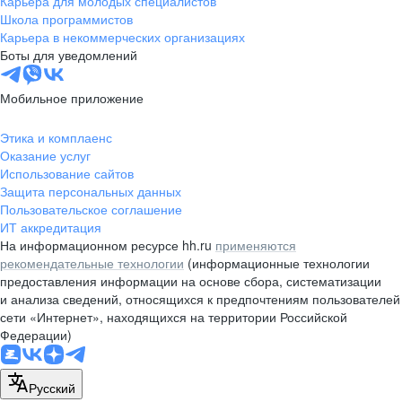
Карьера для молодых специалистов
pr@nsk.hh.ru
Школа программистов
Карьера в некоммерческих организациях
Минск
Боты для уведомлений
пр-т Дзержинского, д. 57,
10 этаж, помещение 45-1
Мобильное приложение
+375 (17)
336-03-02
Этика и комплаенс
pr@rabota.by
Оказание услуг
Использование сайтов
Алматы
Защита персональных данных
Пользовательское соглашение
пр. Абая, д. 151, БЦ Алатау,
ИТ аккредитация
12 этаж, офис 1209
На информационном ресурсе hh.ru
применяются
+7 727 232-13-13
рекомендательные технологии
(информационные технологии
pr@headhunter.com.kz
предоставления информации на основе сбора, систематизации
и анализа сведений, относящихся к предпочтениям пользователей
сети «Интернет», находящихся на территории Российской
Федерации)
Русский