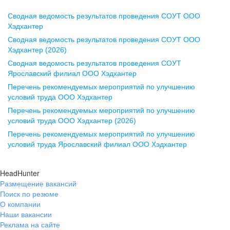
Сводная ведомость результатов проведения СОУТ ООО
Воронеж
Хэдхантер
Сводная ведомость результатов проведения СОУТ ООО
ул. Комиссаржевской, д. 10,
Хэдхантер (2026)
офис 1212
Сводная ведомость результатов проведения СОУТ
+7 473 280-05-05
Ярославский филиал ООО Хэдхантер
pr@vrn.hh.ru
Перечень рекомендуемых мероприятий по улучшению
условий труда ООО Хэдхантер
Казань
Перечень рекомендуемых мероприятий по улучшению
ул. Спартаковская, д. 2А, этаж 3,
условий труда ООО Хэдхантер (2026)
помещение 15
Перечень рекомендуемых мероприятий по улучшению
условий труда Ярославский филиал ООО Хэдхантер
+7 843 212-12-50
pr@kzn.hh.ru
HeadHunter
Размещение вакансий
Екатеринбург
Поиск по резюме
ул. Боевых Дружин, стр. 20,
О компании
5 этаж, офис 505, 521
Наши вакансии
Реклама на сайте
+7 343 226-79-99