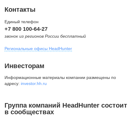
Контакты
Единый телефон
+7 800 100-64-27
звонок из регионов России бесплатный
Региональные офисы HeadHunter
Москва
Инвесторам
внутригородская территория
Информационные материалы компании размещены по
Муниципальный округ Тверской,
адресу:
investor.hh.ru
2-я Брестская ул., д. 48,
помещение 25
+7 495 974-64-27
Группа компаний HeadHunter состоит
+7 495 980-64-27
в сообществах
+7 495 134-92-24
press@hh.ru