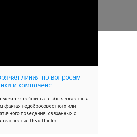
орячая линия по вопросам
тики и комплаенс
 можете сообщить о любых известных
м фактах недобросовестного или
этичного поведения, связанных с
ятельностью HeadHunter