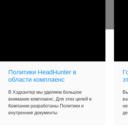
Политики HeadHunter в
Г
области комплаенс
э
В Хэдхантер мы уделяем большое
Вы
внимание комплаенс. Для этих целей в
ва
Компании разработаны Политики и
не
внутренние документы
де