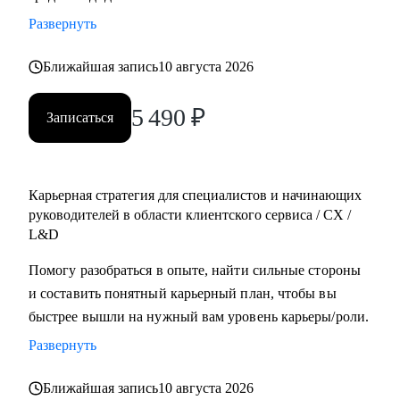
С чем помогу:
Развернуть
• Качественное резюме, рекомендации по поиску работы
• Построить карьерный трек для всех, кто хочет начать
Ближайшая запись
10 августа 2026
развиваться в клиентском сервиса, СХ или L&D
5 490
₽
направлении
Записаться
• Подготовлю к собеседованию на желаемую позицию в
клиентском сервисе и СХ
• Если вы уже работаете в клиентском сервисе/СХ/L&D, то
Карьерная стратегия для специалистов и начинающих
помогу с настраиванием процессов в команде и развитием
руководителей в области клиентского сервиса / СХ /
сотрудников
L&D
Помогу разобраться в опыте, найти сильные стороны
Кому могу помочь:
и составить понятный карьерный план, чтобы вы
• Специалистам разного уровня в области клиентского
быстрее вышли на нужный вам уровень карьеры/роли.
сервиса, СХ, L&D
• Начинающим или будущим руководителям в области
Развернуть
клиентского сервиса, СХ, L&D, которые хотят эффективно
Ближайшая запись
10 августа 2026
управлять своими командами